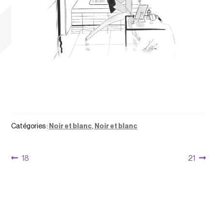
Catégories :
Noir et blanc
,
Noir et blanc
Navigation
Article
Article
18
21
précédent :
suivant :
de
l’article